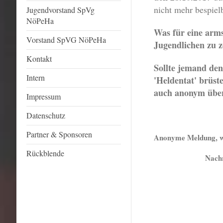
nicht mehr bespielb
Jugendvorstand SpVg
NöPeHa
Was für eine arms
Vorstand SpVG NöPeHa
Jugendlichen zu z
Kontakt
Sollte jemand de
Intern
'Heldentat' brüst
auch anonym über
Impressum
Datenschutz
Partner & Sponsoren
Anonyme Meldung, we
Rückblende
Nachr