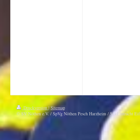
Druckversion
|
Sitemap
© SV Nöthen e.V. / SpVg Nöthen Pesch Harzheim / SG Eintracht Eif