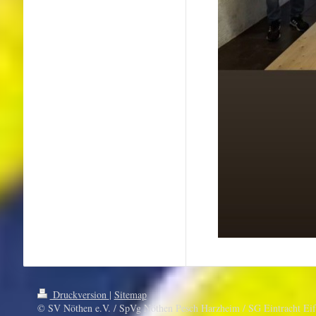
Druckversion
|
Sitemap
© SV Nöthen e.V. / SpVg Nöthen Pesch Harzheim / SG Eintracht Eif