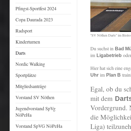
Pfingst-Sportfest 2024
Copa Daurada 2023
Radsport
''SV Nöthen Darts'' im Bistr
Kinderturnen
Du suchst in
Bad Mü
Darts
im
oder
Ligabetrieb
Nordic Walking
Hier hat sich eine en
im
traini
Sportplätze
Uhr
Plan B
Mitgliedsanträge
Egal, ob du sc
mit dem
Vorstand SV Nöthen
Dart
Vordergrund. 
Jugendvorstand SpVg
NöPeHa
die Möglichkei
Liga) teilzune
Vorstand SpVG NöPeHa