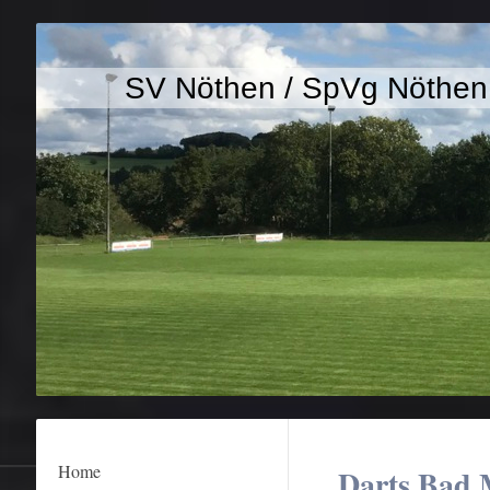
SV Nöthen / SpVg Nöthe
Home
Darts Bad M